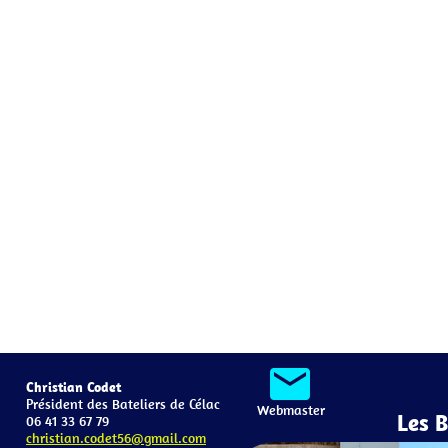
mail
Christian Codet
Président des Bateliers de Célac
Webmaster
Les 
06 41 33 67 79
christian.codet56@gmail.com