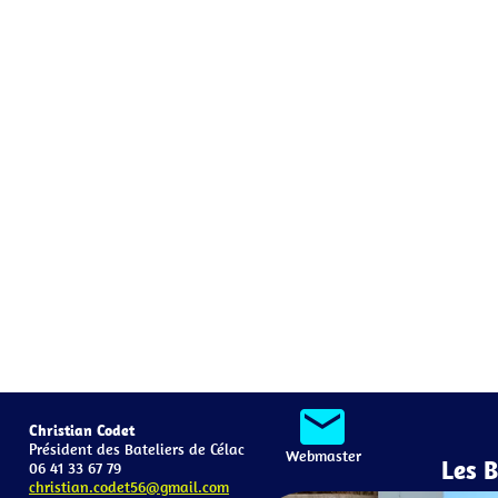
mail
Christian Codet
Président des Bateliers de Célac
Webmaster
Les 
06 41 33 67 79
christian.codet56@gmail.com