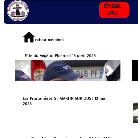
Photos
2022
home
retour membres
Fête du Végétal Ploërmel 14 avril 2024


Les Printanières ST MARTIN SUR OUST 12 mai
2024

