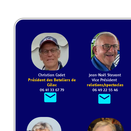
Christian Codet
Jean-Noël Stevant
Président des Bateliers de
Vice Président
Célac
relations/spectacles
06 41 33 67 79
06 49 22 55 46
email
email