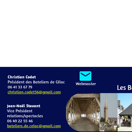
mail
Christian Codet
Président des Bateliers de Célac
Webmaster
Les B
06 41 33 67 79
christian.codet56@gmail.com
Jean-Noël Stevant
Vice Président
relations/spectacles
06 49 22 55 46
bateliers.de.celac@gmail.com